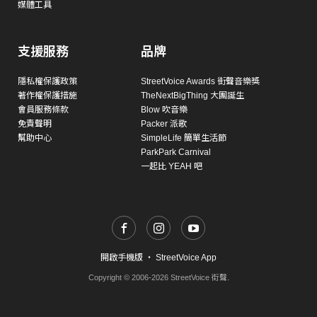
媒體工具
支援服務
品牌
隱私權保護政策
StreetVoice Awards 街聲音樂獎
著作權保護措施
TheNextBigThing 大團誕生
會員服務條款
Blow 吹音樂
免責聲明
Packer 派歌
幫助中心
SimpleLife 簡單生活節
ParkPark Carnival
一起比 YEAH 吧
開啟手機版
・
StreetVoice App
Copyright © 2006-2026 StreetVoice 街聲.