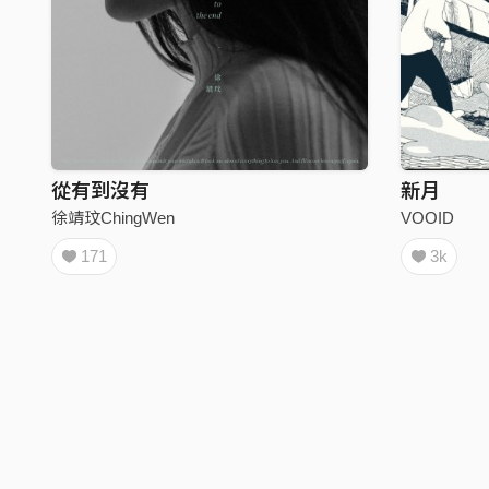
從有到沒有
新月
徐靖玟ChingWen
VOOID
171
3k