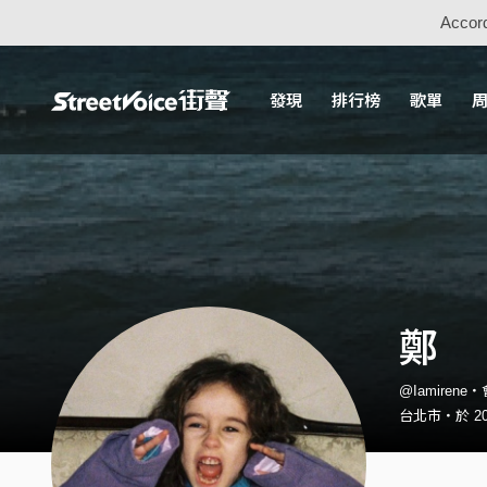
Accord
發現
排行榜
歌單
鄭
@Iamirene
台北市・於 20