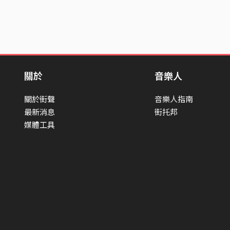
關於
音樂人
關於街聲
音樂人指南
最新消息
街托邦
媒體工具