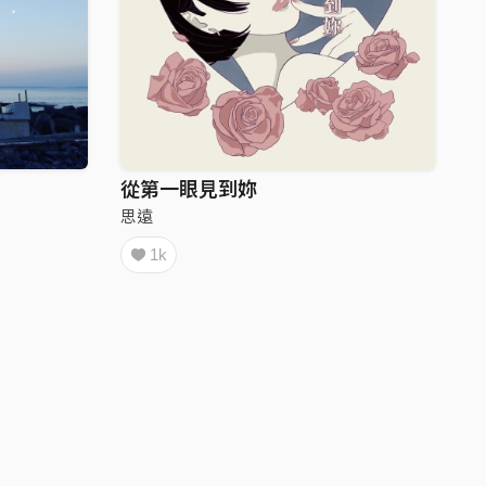
從第一眼見到妳
思遠
1k