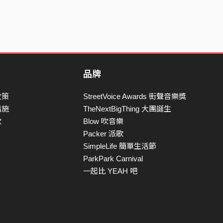
品牌
政策
StreetVoice Awards 街聲音樂獎
措施
TheNextBigThing 大團誕生
款
Blow 吹音樂
Packer 派歌
SimpleLife 簡單生活節
ParkPark Carnival
一起比 YEAH 吧