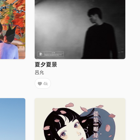
夏夕夏景
呂允
4k