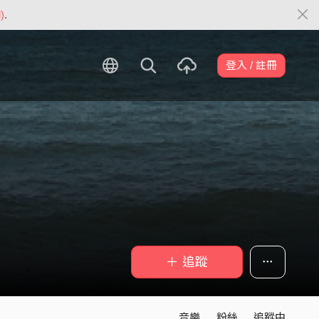
)
.
登入 / 註冊
＋ 追蹤
音樂
粉絲
追蹤中