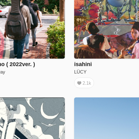
( 2022ver. )
isahini
way
LÜCY
2.1k