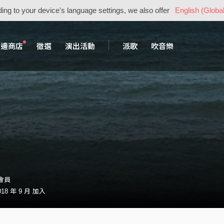
ing to your device's language settings, we also offer
English (Global
周邊商店
徵選
演出活動
派歌
吹音樂
・會員
18 年 9 月 加入