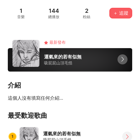
1
144
2
＋ 追蹤
音樂
總播放
粉絲
最新發布
運氣來的若有似無
吸屁屁山頂毛怪
介紹
這個人沒有填寫任何介紹...
最受歡迎歌曲
運氣來的若有似無
1
吸屁屁山頂毛怪