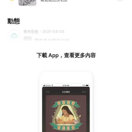
動態
發布歌曲・2021-03-03
運氣來的若有似無
下載 App，查看更多內容