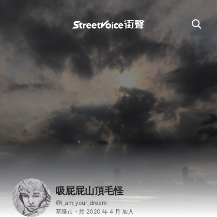
吸屁屁山頂毛怪
@I_am_your_dream
基隆市・於 2020 年 4 月 加入