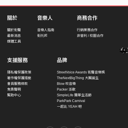
關於
音樂人
商務合作
關於街聲
音樂人指南
行銷業務合作
最新消息
街托邦
非營利 / 校園合作
媒體工具
支援服務
品牌
隱私權保護政策
StreetVoice Awards 街聲音樂獎
著作權保護措施
TheNextBigThing 大團誕生
會員服務條款
Blow 吹音樂
免責聲明
Packer 派歌
幫助中心
SimpleLife 簡單生活節
ParkPark Carnival
一起比 YEAH 吧