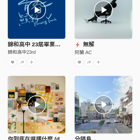
錦和高中 23屆畢業歌《青春顯影》
無解
錦和高中23rd
阿蘭 AC
你到底在選擇什麼 (demo)
分隔島