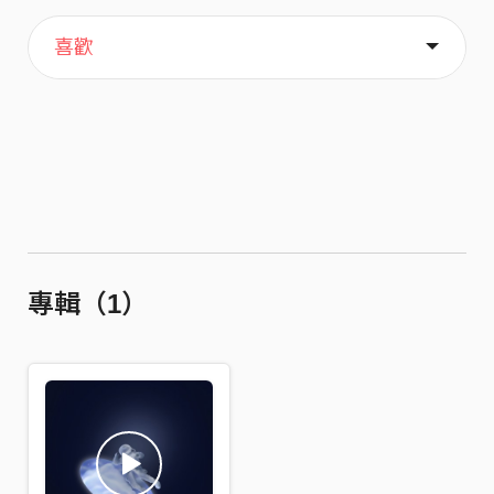
主頁
關於
喜歡
專輯（1）