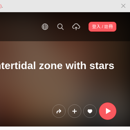
)
.
登入 / 註冊
tidal zone with stars