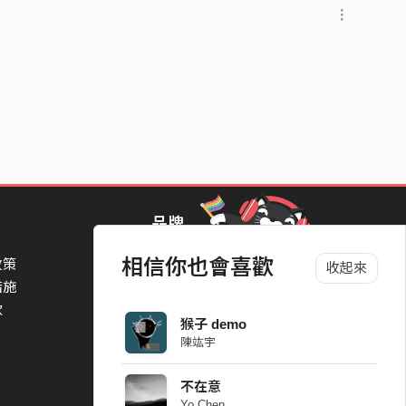
品牌
相信你也會喜歡
政策
StreetVoice Awards 街聲音樂獎
收起來
措施
TheNextBigThing 大團誕生
款
Blow 吹音樂
猴子 demo
Packer 派歌
陳竑宇
SimpleLife 簡單生活節
ParkPark Carnival
不在意
一起比 YEAH 吧
Yo Chen