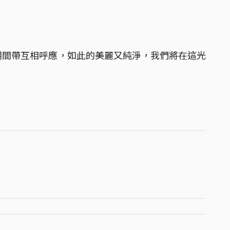
潮間帶互相呼應，如此的美麗又純淨，我們將在這光
t Studio
n