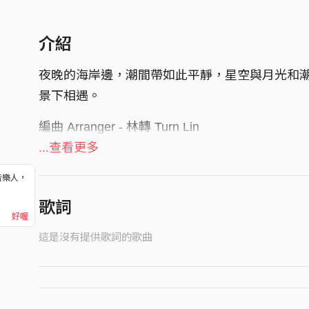
介紹
夜晚的海岸邊，潮間帶如此平靜，星空與月光和
景下相遇。
編曲 Arranger - 林轉 Turn Lin
錄音師 Recording Engineer - 林轉 Turn Lin
...查看更多
混音師 Mixing Engineer｜林轉 Turn Lin
音樂人，
錄音室 Recording Studio｜小行星工作室 Tiny Plane
！
歌詞
母帶後期處理 Mastering Engineer｜林轉 Turn Li
好喔
這是沒有提供歌詞的歌曲
Tiny Planet Studio 2017