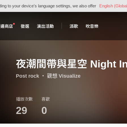
ing to your device's language settings, we also offer
English (Global
周邊商店
徵選
演出活動
派歌
吹音樂
夜潮間帶與星空 Night Inter
Post rock
・
觀想 Visualize
播放次數
喜歡
29
0