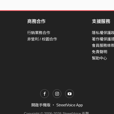
回到那謊言
回到那枷鎖
回到新的戰爭
商務合作
支援服務
back to the home
行銷業務合作
隱私權保護
back to the light
非營利 / 校園合作
著作權保護
會員服務條
back to your game
免責聲明
back to your bed
幫助中心
回老家嗎
回到那光芒下
回到那競爭中
回家睡吧
back back back to your home
back back back to your chain
開啟手機版
・
StreetVoice App
back back back to your dream
Copyright © 2006-2026 StreetVoice 街聲.