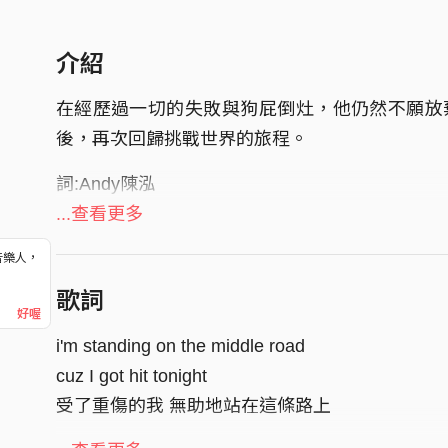
介紹
在經歷過一切的失敗與狗屁倒灶，他仍然不願放
後，再次回歸挑戰世界的旅程。
詞:Andy陳泓
曲:Second Round第二回合
...查看更多
音樂人，
！
歌詞
好喔
i'm standing on the middle road
cuz I got hit tonight
受了重傷的我 無助地站在這條路上