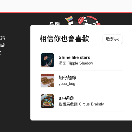
品牌
相信你也會喜歡
政策
StreetVoice Awards 街聲音樂獎
收起來
措施
TheNextBigThing 大團誕生
款
Blow 吹音樂
Shine like stars
Packer 派歌
漾影 Ripple Shadow
SimpleLife 簡單生活節
ParkPark Carnival
蚵仔麵線
一起比 YEAH 吧
yooo_bug
07-網戀
腦體馬戲團 Circus Braintly