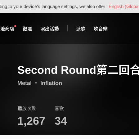
ing to your device's language settings, we also offer
English (Global
周邊商店
徵選
演出活動
派歌
吹音樂
Second Round第二回合-
Metal
・
Inflation
播放次數
喜歡
1,267
34