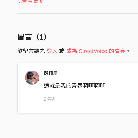
like you said and i got no proud
...查看更多
And got no place to go
就像你說的我沒有驕傲也沒有容身之處
easy choice and easy life
留言（
1
）
do not expect again
欲留言請先
登入
或
成為 StreetVoice 的會員
。
也別再期待那順遂的寧靜生活
find it out, so called second chance
蘇恒晨
so suit up and let it out
為了第二次機會 再重整釋放吧
這就是我的青春啊啊啊啊
back to the world
2 年前
back to the lie
back to the chain
back to new war
回到那世界