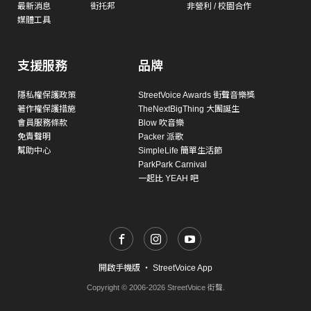
最新消息
街托邦
非營利 / 校園合作
媒體工具
支援服務
品牌
隱私權保護政策
StreetVoice Awards 街聲音樂獎
著作權保護措施
TheNextBigThing 大團誕生
會員服務條款
Blow 吹音樂
免責聲明
Packer 派歌
幫助中心
SimpleLife 簡單生活節
ParkPark Carnival
一起比 YEAH 吧
開啟手機版
・
StreetVoice App
Copyright © 2006-2026 StreetVoice 街聲.