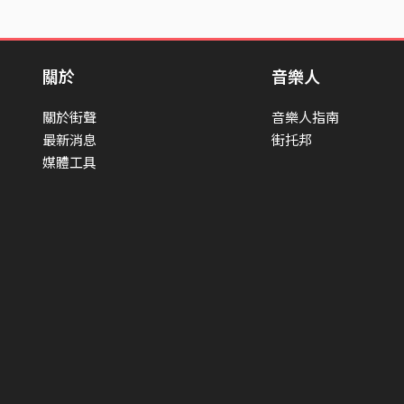
關於
音樂人
關於街聲
音樂人指南
最新消息
街托邦
媒體工具