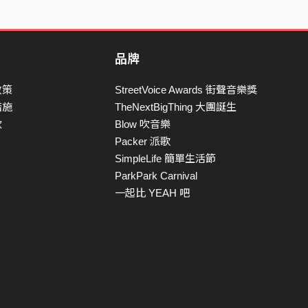
品牌
政策
StreetVoice Awards 街聲音樂獎
措施
TheNextBigThing 大團誕生
款
Blow 吹音樂
Packer 派歌
SimpleLife 簡單生活節
ParkPark Carnival
一起比 YEAH 吧