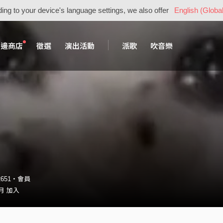
ing to your device's language settings, we also offer
English (Global
周邊商店
徵選
演出活動
派歌
吹音樂
_2651・會員
 月 加入