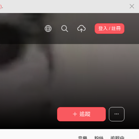
)
.
登入 / 註冊
＋ 追蹤
音樂
粉絲
追蹤中