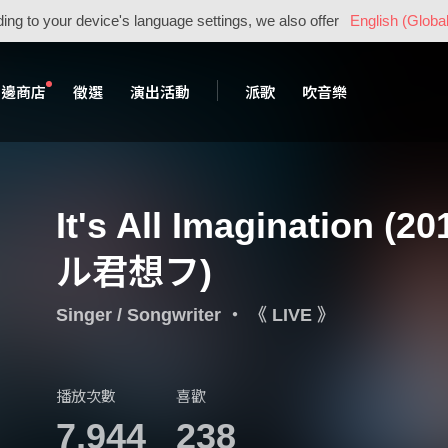
ing to your device's language settings, we also offer
English (Global
周邊商店
徵選
演出活動
派歌
吹音樂
It's All Imagination 
ル君想フ)
Singer / Songwriter
・
《 LIVE 》
播放次數
喜歡
7,944
238