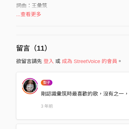
詞曲：王彙筑
編曲：Oh-Oh NEX
...查看更多
主唱：王彙筑
木吉他：王宥盛
電吉他：沈亦峯
留言（
11
）
貝斯：吳秉和
欲留言請先
登入
或
成為 StreetVoice 的會員
。
鼓手：彭胡傑
November rain just like my heart falls
It has been six months and I still hope
梨子
The misunderstanding could no longer exist
剛認識彙筑時最喜歡的歌，沒有之一
November sun shines like your smile
3 年前
It’s not so deep but I can feel it warm
Now I know why my hope still exists