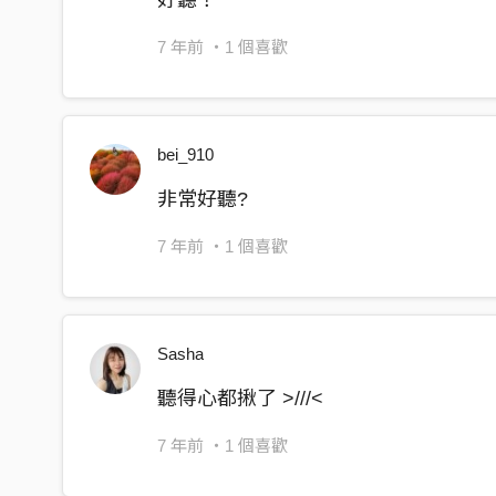
7 年前
・1 個喜歡
bei_910
非常好聽?
7 年前
・1 個喜歡
Sasha
聽得心都揪了 >///<
7 年前
・1 個喜歡