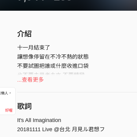
介紹
十一月結束了
讓想像停留在不冷不熱的狀態
不要試圖把誰或什麼收進口袋
也不要去思考未來 不要轉彎
...查看更多
用百米衝刺的力氣把最後31天跑完吧
音樂人，
！
歌詞
好喔
It's All Imagination
20181111 Live @台北 月見ル君想フ