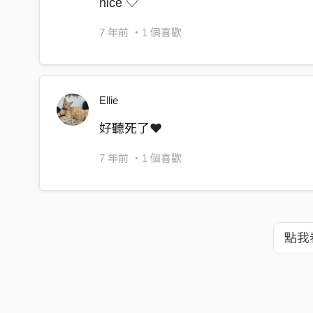
nice ♡
7 年前
・1 個喜歡
Ellie
好聽死了❤
7 年前
・1 個喜歡
點我