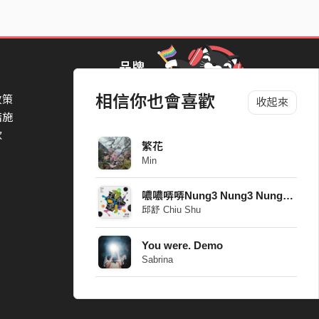
品牌
相信你也會喜歡
政策
StreetVoice Awards 街聲音樂獎
收起來
措施
TheNextBigThing 大團誕生
款
Blow 吹音樂
繁花
Packer 派歌
Min
SimpleLife 簡單生活節
ParkPark Carnival
噥噥哢哢Nung3 Nung3 Nung Nung
一起比 YEAH 吧
邱舒 Chiu Shu
You were. Demo
Sabrina