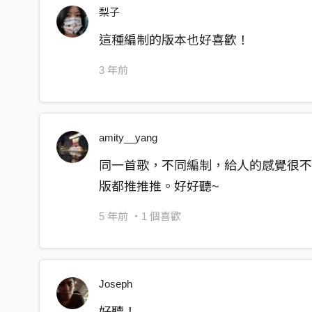
We dance back and forth
梨子
but my hands never hold yours
這種編制的版本也好喜歡！
Oh
3 年前
How much does it take
to make your heart belong to me
How much does it take
amity__yang
to make your heart belong to me
同一首歌，不同編制，給人的感覺很不一樣
How much does it take
版都推推推。好好聽~
to make your heart belong to me
How much does it take
5 年前
・1 個喜歡
to make your heart belong to me
I know it will never be
Joseph
Like this
It’s all imagination
好聽！