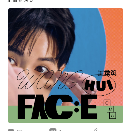
正 面 對 決 Ü