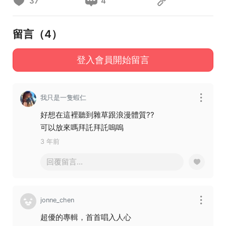
37
4
留言（
4
）
登入會員開始留言
我只是一隻蝦仁
好想在這裡聽到雜草跟浪漫體質??
可以放來嗎拜託拜託嗚嗚
3 年前
回覆留言...
jonne_chen
超優的專輯，首首唱入人心