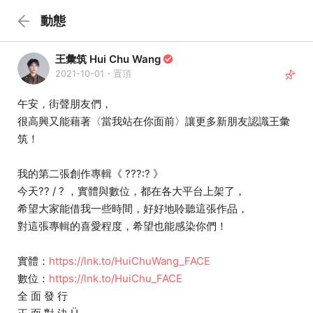
動態
王彙筑 Hui Chu Wang
2021-10-01・置頂
午安，街聲朋友們，
很高興又能藉著〈當我站在你面前〉讓更多新朋友認識王彙
筑！
我的第二張創作專輯《 ???:? 》
今天?? / ? ，實體與數位，都在各大平台上架了，
希望大家能借我一些時間，好好地聆聽這張作品，
對這張專輯的喜愛程度，希望也能感染你們！
實體：
https://lnk.to/HuiChuWang_FACE
數位：
https://lnk.to/HuiChu_FACE
全 面 發 行