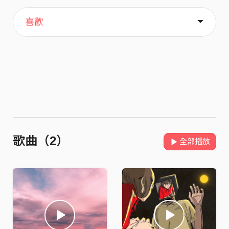
主頁
歌單
關於
喜歡
歌曲（2）
全部播放