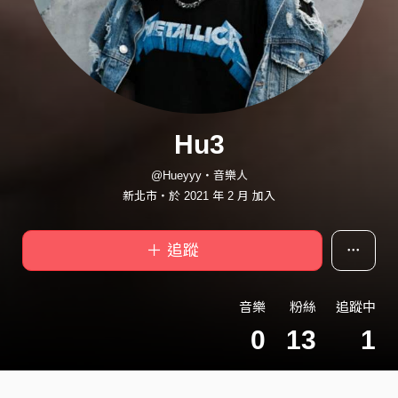
Hu3
@Hueyyy・音樂人
新北市・於 2021 年 2 月 加入
＋ 追蹤
音樂
粉絲
追蹤中
0
13
1