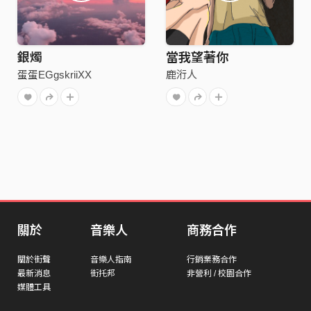
銀燭
當我望著你
蛋蛋EGgskriiXX
鹿洐人
關於
音樂人
商務合作
關於街聲
音樂人指南
行銷業務合作
最新消息
街托邦
非營利 / 校園合作
媒體工具