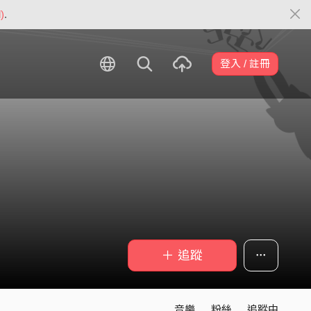
)
.
登入 / 註冊
＋ 追蹤
音樂
粉絲
追蹤中