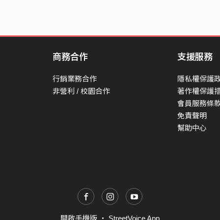
商務合作
支援服務
行銷業務合作
隱私權保護
非營利 / 校園合作
著作權保護
會員服務條
免責聲明
幫助中心
開啟手機版
・
StreetVoice App