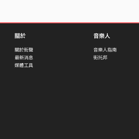
關於
音樂人
關於街聲
音樂人指南
最新消息
街托邦
媒體工具