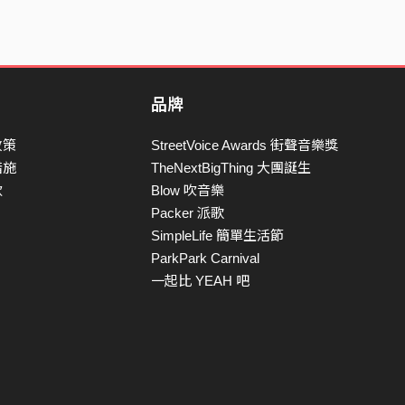
品牌
政策
StreetVoice Awards 街聲音樂獎
措施
TheNextBigThing 大團誕生
款
Blow 吹音樂
Packer 派歌
SimpleLife 簡單生活節
ParkPark Carnival
一起比 YEAH 吧