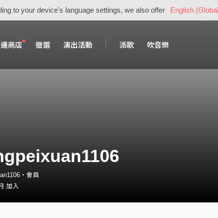
ing to your device's language settings, we also offer
English (Global
周邊商店
徵選
演出活動
派歌
吹音樂
ngpeixuan1106
uan1106・會員
 月 加入