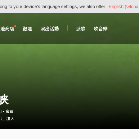
ing to your device's language settings, we also offer
English (Global
周邊商店
徵選
演出活動
派歌
吹音樂
峡
end・會員
2 月 加入