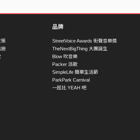
品牌
政策
StreetVoice Awards 街聲音樂獎
措施
TheNextBigThing 大團誕生
款
Blow 吹音樂
Packer 派歌
SimpleLife 簡單生活節
ParkPark Carnival
一起比 YEAH 吧