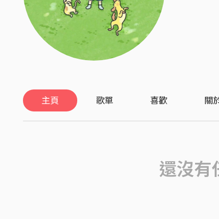
主頁
歌單
喜歡
關
還沒有