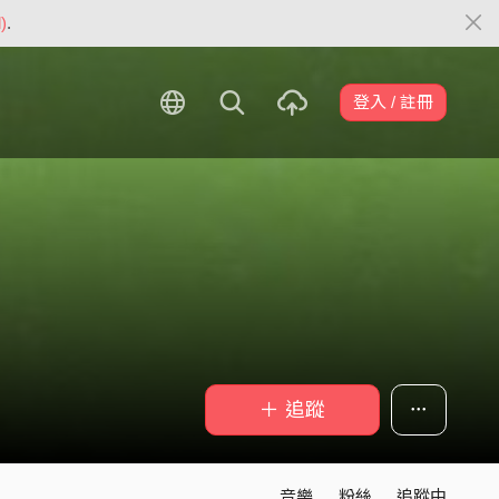
)
.
登入 / 註冊
＋ 追蹤
音樂
粉絲
追蹤中