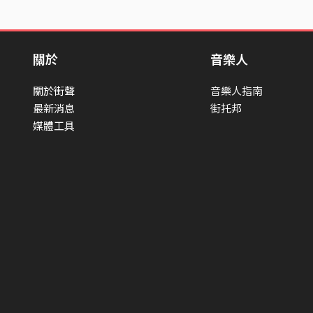
關於
音樂人
關於街聲
音樂人指南
最新消息
街托邦
媒體工具