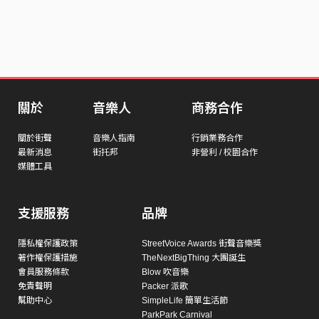
關於
音樂人
商務合作
關於街聲
音樂人指南
行銷業務合作
最新消息
街托邦
非營利 / 校園合作
媒體工具
支援服務
品牌
隱私權保護政策
StreetVoice Awards 街聲音樂獎
著作權保護措施
TheNextBigThing 大團誕生
會員服務條款
Blow 吹音樂
免責聲明
Packer 派歌
幫助中心
SimpleLife 簡單生活節
ParkPark Carnival