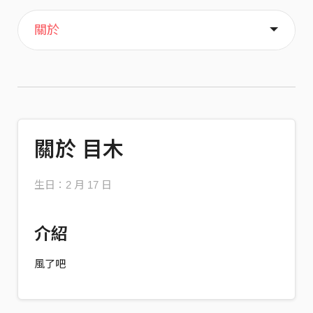
主頁
歌單
喜歡
關於
關於 目木
生日：2 月 17 日
介紹
風了吧