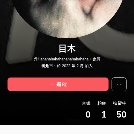
目木
@Hahahahahahahahahahahaha・會員
新北市・於 2022 年 2 月 加入
＋ 追蹤
音樂
粉絲
追蹤中
0
1
50