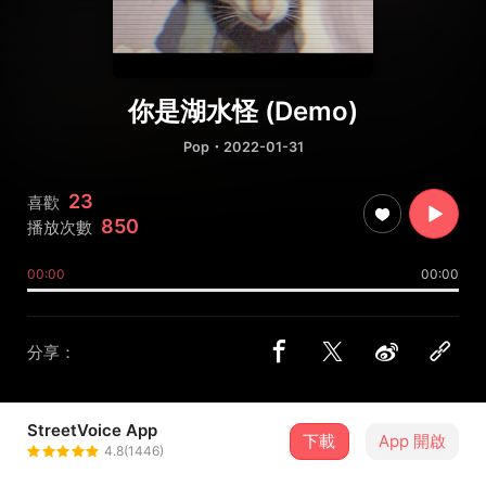
你是湖水怪 (Demo)
Pop
・2022-01-31
23
喜歡
850
播放次數
00:00
00:00
分享：
StreetVoice App
下載
App 開啟
HGT Mansion
4.8(1446)
＋ 追蹤
@HGT_Mansion