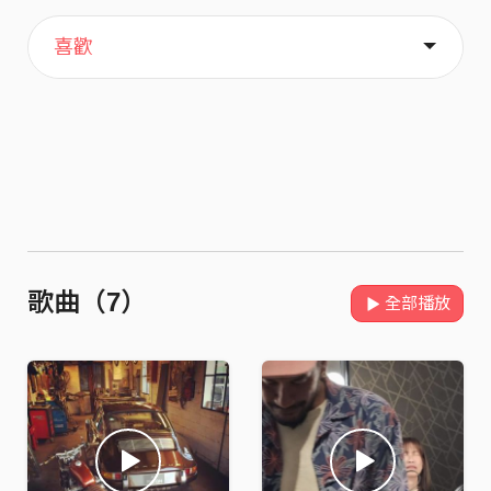
主頁
關於
喜歡
歌曲（7）
全部播放