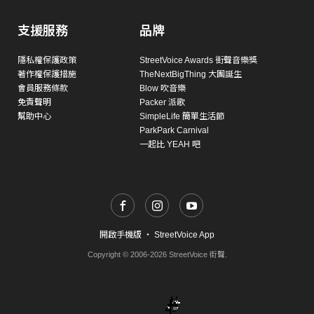
支援服務
品牌
隱私權保護政策
StreetVoice Awards 街聲音樂獎
著作權保護措施
TheNextBigThing 大團誕生
會員服務條款
Blow 吹音樂
免責聲明
Packer 派歌
幫助中心
SimpleLife 簡單生活節
ParkPark Carnival
一起比 YEAH 吧
開啟手機版
・
StreetVoice App
Copyright © 2006-2026 StreetVoice 街聲.