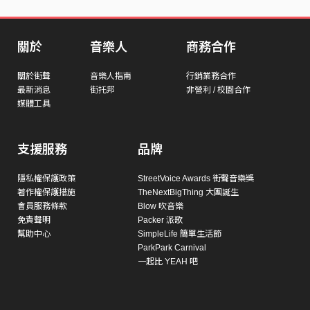
關於
音樂人
商務合作
關於街聲
音樂人指南
行銷業務合作
最新消息
街托邦
非營利 / 校園合作
媒體工具
支援服務
品牌
隱私權保護政策
StreetVoice Awards 街聲音樂獎
著作權保護措施
TheNextBigThing 大團誕生
會員服務條款
Blow 吹音樂
免責聲明
Packer 派歌
幫助中心
SimpleLife 簡單生活節
ParkPark Carnival
一起比 YEAH 吧