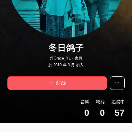
冬日鸽子
@Grace_YL・會員
於 2019 年 3 月 加入
＋ 追蹤
音樂
粉絲
追蹤中
0
0
57