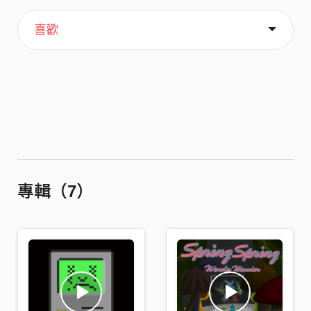
主頁
歌單
關於
喜歡
專輯（7）