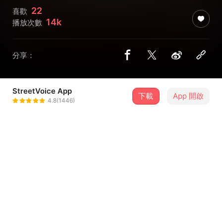
22
喜歡
14k
播放次數
分享：
StreetVoice App
下載
App 開啟
川秋沙 Goosander
4.8(1446)
＋ 追蹤
@Goosander
介紹
台語迷幻搖滾