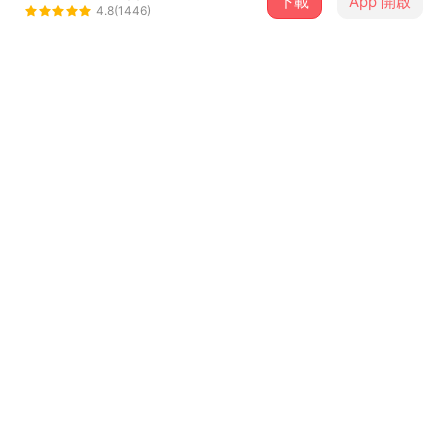
下載
App 開啟
工口紳士
4.8(1446)
＋ 追蹤
@Gongkoushenshi
介紹
工口紳士首張EP作品《Dazzle World！》
《Dazzle World！》
”Dazzle“，奪目耀眼，使人驚嘆。
用絢彩奪目的音樂風格和獨特的聲音引領你們…
...查看更多
✧ 來吧，進入我們所打造的世界，無論這個絢麗到令人頭昏
的世界裡多麼讓你迷失自我 ✧
曲目（6）
｜Dazzle World！曲目介紹｜
排序
歌曲名稱
𝟏. YOLO