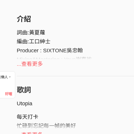
介紹
詞曲:黃夏蘿
編曲:工口紳士
Producer : SIXTONE吳忠翰
Mixing&Mastering : Yoyo謝嘉祐
...查看更多
音樂人，
！
歌詞
好喔
Utopia
每天打卡
忙碌到忘記每一幀的美好