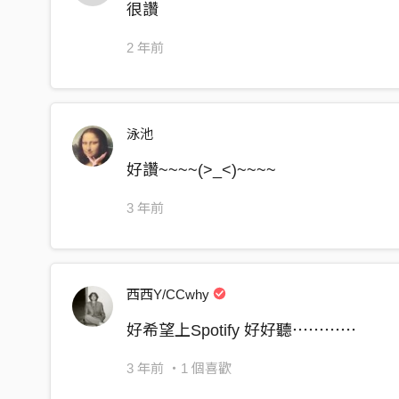
陽光都能實現
很讚
Sunshine paradise!!
2 年前
我漂浮於海的表面
煩惱隨浪花消散
捕捉生命重量
泳池
Sunshine paradise!!
好讚~~~~(>_<)~~~~
心臟跳動更明顯
3 年前
I'll take you anywhere
信不信就由你了
每天打卡
西西Y/CCwhy
就算被現實掏空也別害怕
好希望上Spotify 好好聽⋯⋯⋯⋯
這是你的 容身之處
要把心都放開
3 年前
・1 個喜歡