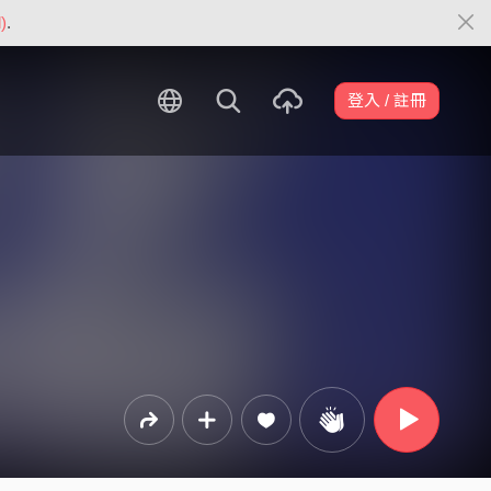
)
.
登入 / 註冊