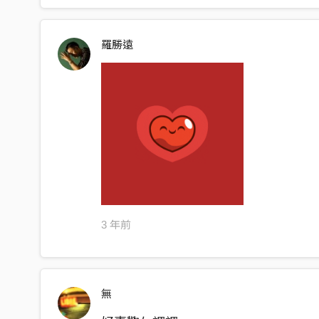
他們眼中 玩笑的喜劇
你卻迷失在現實的收據
羅勝遠
說來諷刺 Listen to your heart
跟著我來 宣洩自我
不用想太多也快樂的地方
3 年前
無