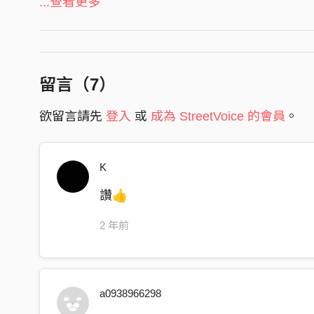
這是我的 容身之處？
...查看更多
我真的不知道
隱藏自我 鮮明的存在
忘記陽光是什麼樣
留言（
7
）
無心闖入 Listen to your heart
欲留言請先
登入
或
成為 StreetVoice 的會員
。
遇到那個 宣洩自我
不用想太多也快樂的地方
K
Sunshine paradise!!
讚👍
世界的規則更掉線
煩惱隨浪花消散
2 年前
捕捉生命重量
Sunshine paradise!!
a0938966298
時間的腳步更淪陷