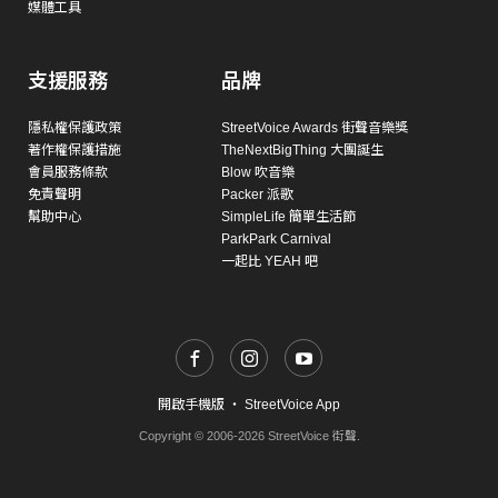
媒體工具
支援服務
品牌
隱私權保護政策
StreetVoice Awards 街聲音樂獎
著作權保護措施
TheNextBigThing 大團誕生
會員服務條款
Blow 吹音樂
免責聲明
Packer 派歌
幫助中心
SimpleLife 簡單生活節
ParkPark Carnival
一起比 YEAH 吧
開啟手機版
・
StreetVoice App
Copyright © 2006-2026 StreetVoice 街聲.