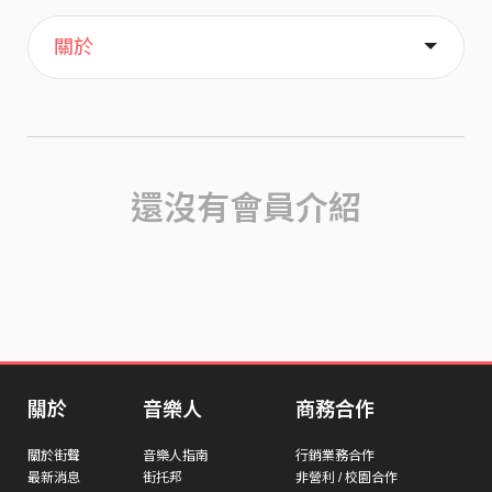
主頁
歌單
喜歡
關於
還沒有會員介紹
關於
音樂人
商務合作
關於街聲
音樂人指南
行銷業務合作
最新消息
街托邦
非營利 / 校園合作