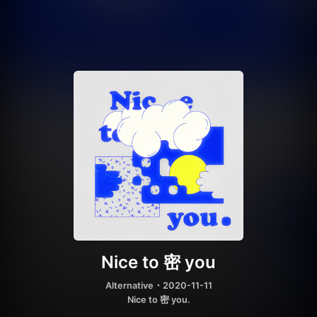
Nice to 密 you
Alternative
・2020-11-11
Nice to 密 you.