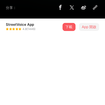
分享：
StreetVoice App
下載
App 開啟
Gazekate
4.8(1446)
＋ 追蹤
@Gazekateband
介紹
OUR FIRST EP RELEASE ON 2020
歌詞
這是沒有提供歌詞的歌曲