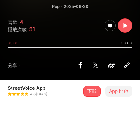
Pop
・2025-06-28
4
喜歡
51
播放次數
00:00
00:00
分享：
StreetVoice App
下載
App 開啟
彥彥
4.8(1446)
＋ 追蹤
@Gary86720
介紹