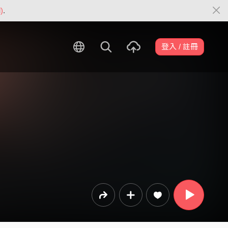
)
.
登入 / 註冊