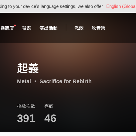
ing to your device's language settings, we also offer
English (Global
周邊商店
徵選
演出活動
派歌
吹音樂
起義
Metal
・
Sacrifice for Rebirth
播放次數
喜歡
391
46