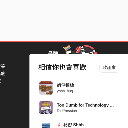
品牌
相信你也會喜歡
政策
StreetVoice Awards 街聲音樂獎
收起來
措施
TheNextBigThing 大團誕生
款
Blow 吹音樂
蚵仔麵線
Packer 派歌
yooo_bug
SimpleLife 簡單生活節
ParkPark Carnival
Too Dumb for Technology （Demo）
一起比 YEAH 吧
DiePression
秘密 Shhh....