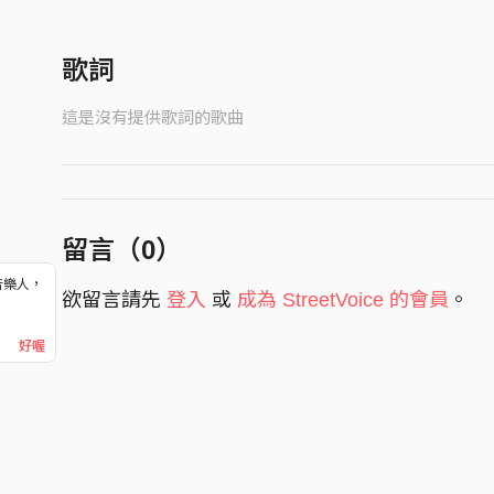
歌詞
這是沒有提供歌詞的歌曲
留言（
0
）
音樂人，
欲留言請先
登入
或
成為 StreetVoice 的會員
。
！
好喔