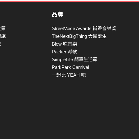
品牌
政策
StreetVoice Awards 街聲音樂獎
措施
TheNextBigThing 大團誕生
款
Blow 吹音樂
Packer 派歌
SimpleLife 簡單生活節
ParkPark Carnival
一起比 YEAH 吧