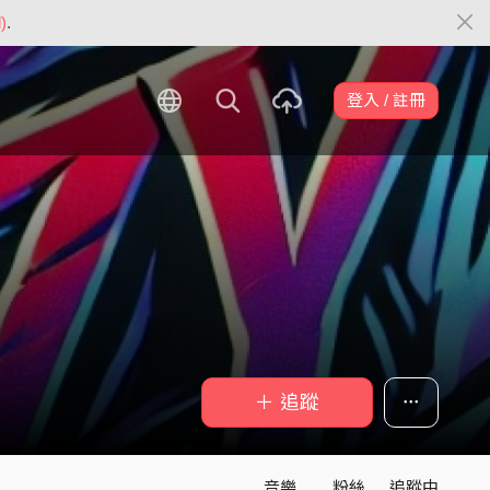
)
.
登入 / 註冊
＋ 追蹤
音樂
粉絲
追蹤中