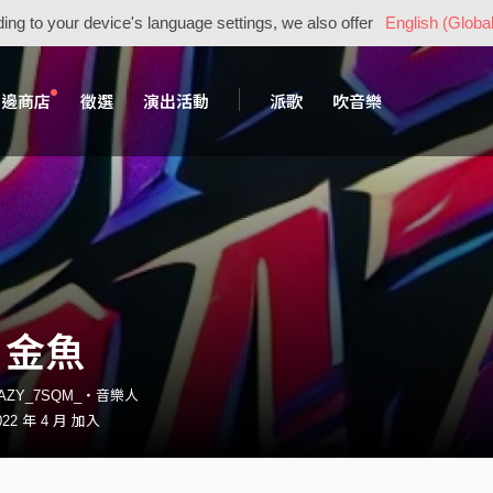
ing to your device's language settings, we also offer
English (Global
周邊商店
徵選
演出活動
派歌
吹音樂
 金魚
AZY_7SQM_・音樂人
22 年 4 月 加入