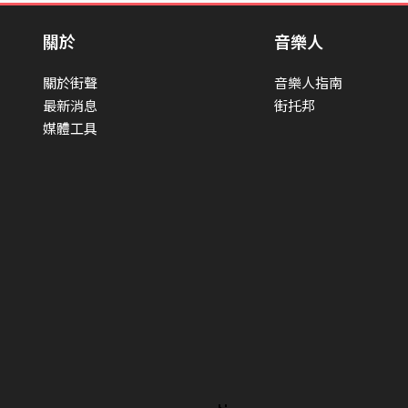
關於
音樂人
關於街聲
音樂人指南
最新消息
街托邦
媒體工具