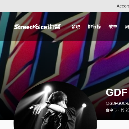
Accord
發現
排行榜
歌單
GDF
@GDFGOCR
台中市・於 20