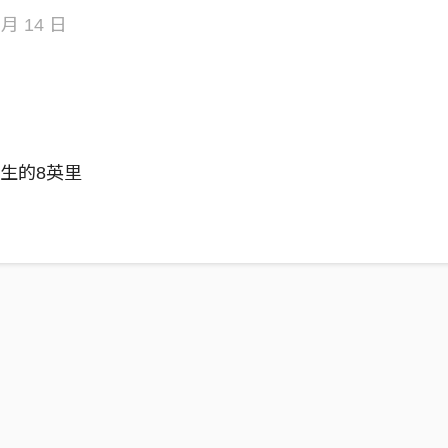
月 14 日
生的8英里