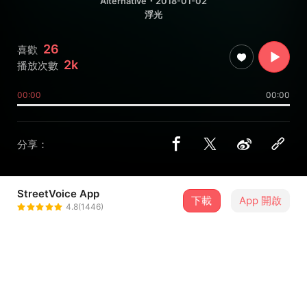
Alternative
・2018-01-02
浮光
26
喜歡
2k
播放次數
00:00
00:00
分享：
StreetVoice App
下載
App 開啟
冷冻街
4.8(1446)
＋ 追蹤
@FrozenStreet
歌詞