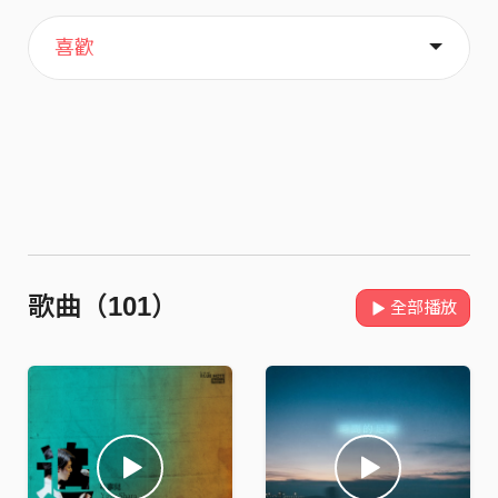
主頁
關於
喜歡
歌曲（101）
全部播放