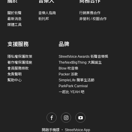
關於
音樂人
商務合作
關於街聲
音樂人指南
行銷業務合作
最新消息
街托邦
非營利 / 校園合作
媒體工具
支援服務
品牌
隱私權保護政策
StreetVoice Awards 街聲音樂獎
著作權保護措施
TheNextBigThing 大團誕生
會員服務條款
Blow 吹音樂
免責聲明
Packer 派歌
幫助中心
SimpleLife 簡單生活節
ParkPark Carnival
一起比 YEAH 吧
開啟手機版
・
StreetVoice App