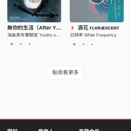
無你的生活（After You）
浪花 ғʟᴏʀᴁsᴄᴇɴᴛ
海島青年實驗室 Youths of the Sea Island
白頻率 White Frequency
點我看更多