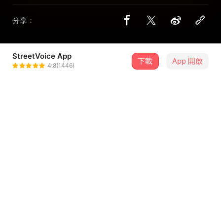
分享：
StreetVoice App
下載
App 開啟
Frandé樂團
4.8(1446)
＋ 追蹤
@Frande
歌詞
我有一點受寵若驚
總覺得這樣好的事 不會眷顧我
也許你永遠不會相信
我真的只是 失去了勇氣
...查看更多
我有一點受寵若驚