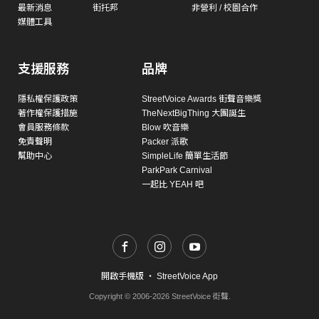
最新消息
街托邦
非營利 / 校園合作
媒體工具
支援服務
品牌
隱私權保護政策
StreetVoice Awards 街聲音樂獎
著作權保護措施
TheNextBigThing 大團誕生
會員服務條款
Blow 吹音樂
免責聲明
Packer 派歌
幫助中心
SimpleLife 簡單生活節
ParkPark Carnival
一起比 YEAH 吧
開啟手機版
・
StreetVoice App
Copyright © 2006-2026 StreetVoice 街聲.