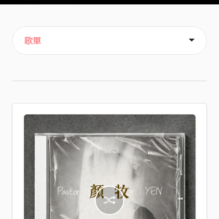
主頁
音樂
喜歡
關於
歌單