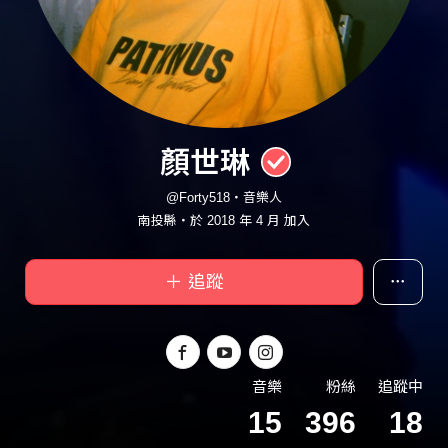
顏世琳
@Forty518・音樂人
南投縣・於 2018 年 4 月 加入
＋ 追蹤
音樂
粉絲
追蹤中
15
396
18