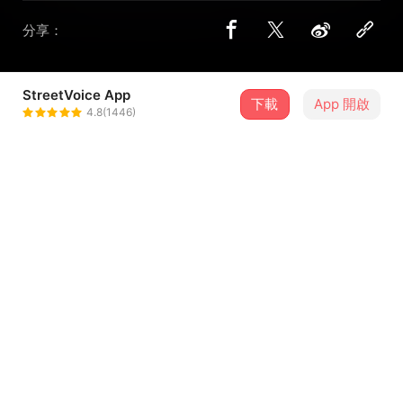
分享：
StreetVoice App
下載
App 開啟
吾橋有水 FloodingBridge
4.8(1446)
＋ 追蹤
@FloodingBridge
合作音樂人
Leggy
介紹
吾橋有水 首張全創作專輯
《蛻而求其刺》實體&數位平台連結：