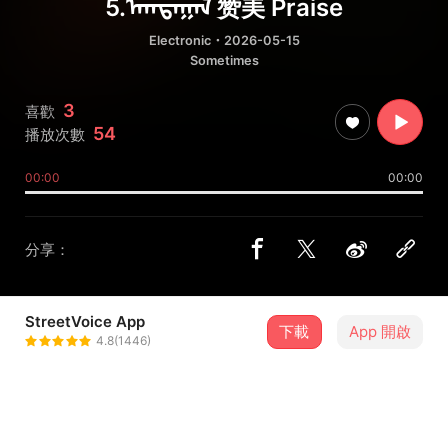
5.ᠮᠠᠭᠲᠠᠭᠠᠯ 赞美 Praise
Electronic
・2026-05-15
Sometimes
3
喜歡
54
播放次數
00:00
00:00
分享：
StreetVoice App
下載
App 開啟
Flame Watchers 守火者
4.8(1446)
＋ 追蹤
@FlameWatchers