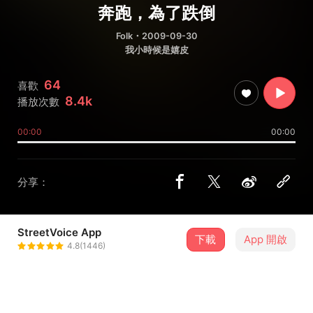
奔跑，為了跌倒
Folk
・2009-09-30
我小時候是嬉皮
64
喜歡
8.4k
播放次數
00:00
00:00
分享：
StreetVoice App
下載
App 開啟
Finn 黃士勛
4.8(1446)
＋ 追蹤
@Finn13