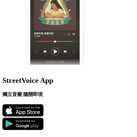
StreetVoice App
獨立音樂 隨開即現