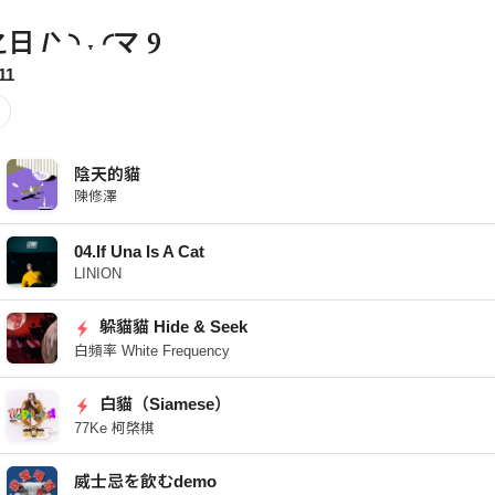
 /ᐠ ◝ ˕ ◜マ Ⳋ
11
陰天的貓
陳修澤
04.If Una Is A Cat
LINION
躲貓貓 Hide & Seek
白頻率 White Frequency
白貓（Siamese）
77Ke 柯棨棋
威士忌を飲むdemo