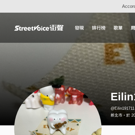
Accord
發現
排行榜
歌單
Eili
@Eilin1917
新北市・於 202