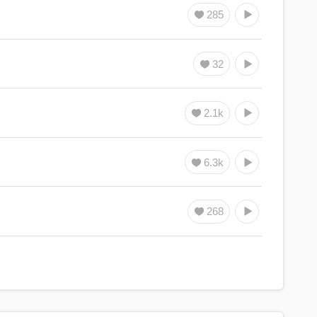
285
32
2.1k
6.3k
268