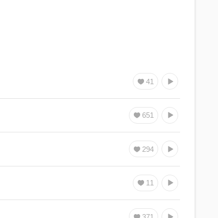
41
651
294
11
371