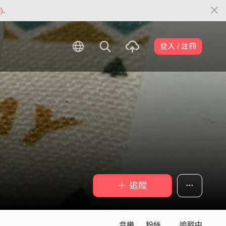
)
.
登入 / 註冊
＋ 追蹤
音樂
粉絲
追蹤中