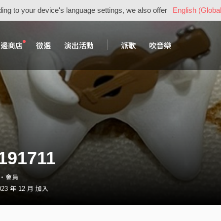
ing to your device's language settings, we also offer
English (Global
周邊商店
徵選
演出活動
派歌
吹音樂
n191711
11・會員
3 年 12 月 加入