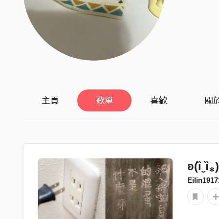
主頁
歌單
喜歡
關
ʚ(ȉˬȉ⁎
Eilin1917