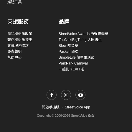
媒體工具
支援服務
品牌
隱私權保護政策
StreetVoice Awards 街聲音樂獎
著作權保護措施
TheNextBigThing 大團誕生
會員服務條款
Blow 吹音樂
免責聲明
Packer 派歌
幫助中心
SimpleLife 簡單生活節
ParkPark Carnival
一起比 YEAH 吧
開啟手機版
・
StreetVoice App
Copyright © 2006-2026 StreetVoice 街聲.