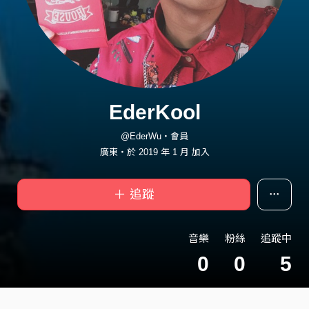
EderKool
@EderWu・會員
廣東・於 2019 年 1 月 加入
＋ 追蹤
音樂
粉絲
追蹤中
0
0
5