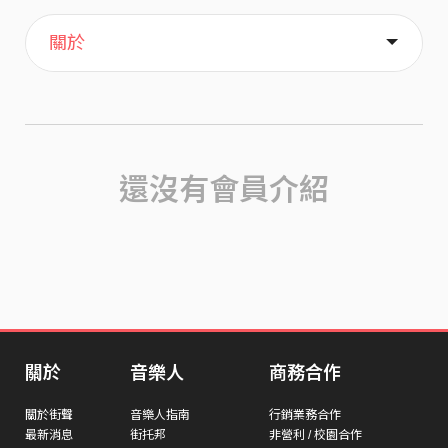
主頁
歌單
喜歡
關於
還沒有會員介紹
關於
音樂人
商務合作
關於街聲
音樂人指南
行銷業務合作
最新消息
街托邦
非營利 / 校園合作