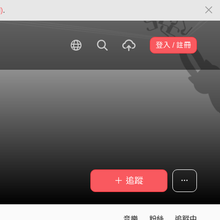
)
.
登入 / 註冊
＋ 追蹤
音樂
粉絲
追蹤中