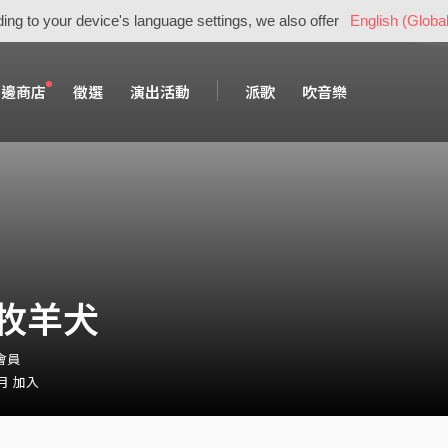
ing to your device's language settings, we also offer
English (Global
周邊商店
徵選
演出活動
派歌
吹音樂
牧羊犬
・會員
 月 加入