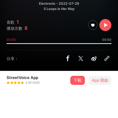
Electronic
・2022-07-29
5 Loops in Her Way
1
喜歡
8
播放次數
00:00
00:00
分享：
StreetVoice App
下載
App 開啟
EatingMusic宜听音乐
4.8(1446)
＋ 追蹤
@EatingMusic