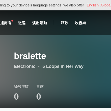
ing to your device's language settings, we also offer
English (Global
周邊商店
徵選
演出活動
派歌
吹音樂
bralette
Electronic
・
5 Loops in Her Way
播放次數
喜歡
0
0