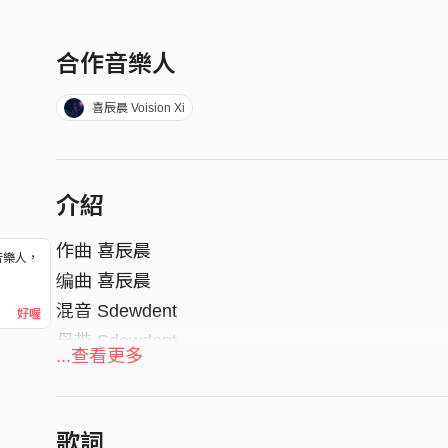
合作音樂人
喜辰晨 Voision Xi
介紹
作曲 喜辰晨
音樂人，
编曲 喜辰晨
！
混音 Sdewdent
好喔
母带 Sdewdent
...查看更多
封面设计 Athena Chan
监制 Cookie Zhang
歌詞