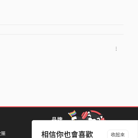
品牌
相信你也會喜歡
政策
StreetVoice Awards 街聲音樂獎
收起來