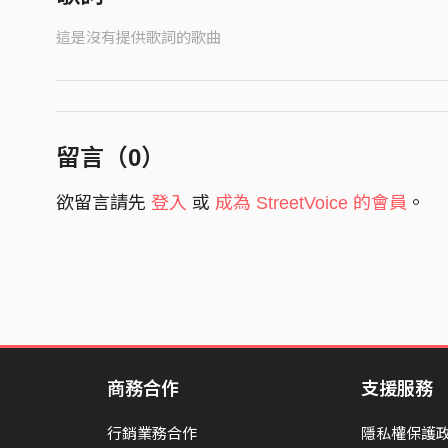
這是沒有提供歌詞的歌曲
留言（
0
）
欲留言請先
登入
或
成為 StreetVoice 的會員
。
商務合作
支援服務
行銷業務合作
隱私權保護