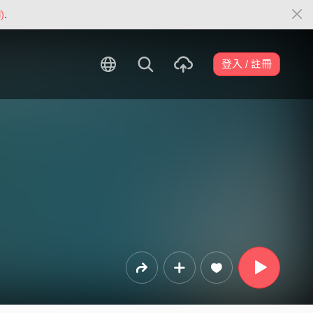
)
.
登入 / 註冊