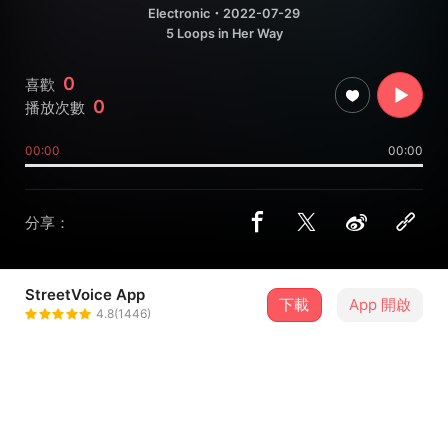
Electronic
・2022-07-29
5 Loops in Her Way
0
喜歡
0
播放次數
00:00
00:00
分享：
StreetVoice App
下載
App 開啟
EatingMusic宜听音乐
4.8(1446)
＋ 追蹤
@EatingMusic