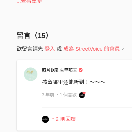
隨著風搖擺 就消散
...查看更多
合聲編寫 Background Vocals Arranger｜邱奕達 Pi
我以為妳如天空那麼粉藍
合聲Background Vocals｜邱奕達 Pita Chiou
其實我困在 濾鏡後 愛恨中 茫然
⼀層溫柔的質地 覆蓋秘密
留言（
15
）
人聲錄音師 Vocal Recording Engineer｜林揮斌 B
勾勒浪漫的詞句 復古字體
人聲錄音助理 Vocal Recording Assistant｜葉晉宏
欲留言請先
登入
或
成為 StreetVoice 的會員
。
裹上華麗的外衣 掩埋真情
人聲錄音室 Vocal Recording Studio｜新奇鹿錄音室 S
散發迷幻光影
照片送到店里那天
妳看似冬天雪花的結晶
吉他錄音師 Guitar Recording Engineer｜林揮斌 B
隨著風搖擺 就消散
吉他錄音助理 Guitar Recording Assistant｜葉晉
孩童哪里还能听到！～～～
我以為妳如夜景那麼斑斕 (我以為 我以為 我以為)
陳祺龍 Chris Chen
3 年前
・1 個喜歡
其實我困在 濾鏡後 愛恨中 混亂
吉他錄音室 Guitar Recording Studio｜新奇鹿錄音室 Sa
掀開溫柔的質地 掀開秘密
・2 則回覆
其實我不在意
鼓錄音師 Drum Recording Engineer｜林揮斌 Bea