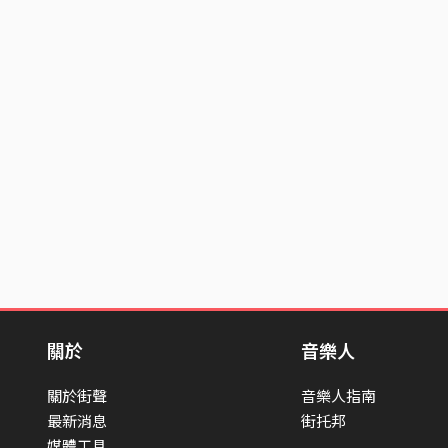
關於
音樂人
關於街聲
音樂人指南
最新消息
街托邦
媒體工具