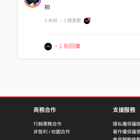
拍
3 年前
・3 個喜歡
・1 則回覆
商務合作
支援服務
行銷業務合作
隱私權保護
非營利 / 校園合作
著作權保護
會員服務條