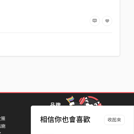
品牌
相信你也會喜歡
政策
StreetVoice Awards 街聲音樂獎
收起來
措施
TheNextBigThing 大團誕生
款
Blow 吹音樂