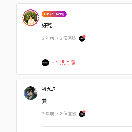
⼀層溫柔的質地 覆蓋秘密
鼓錄音技師 Drum Recording Tech｜張浩嘉 HaoCh
勾勒浪漫的詞句 復古字體
（有鼓氣 BackBone Music）​
LinYeCheng
裹上華麗的外衣 掩埋⾃⼰ 當我 玩具
鼓錄音室 Drum Recording Studio｜玉成戲院錄音室 Y
好聽！
飄飄然然中憂鬱
混音工程師 Mixing Engineer｜林揮斌 Bean ＠ garB
3 年前
・3 個喜歡
⾃願掉入的劇情
母帶後期處理工程師 Mastering Engineer｜John Da
拋棄愛情的定義
母帶後期處理錄音室 Mastering Studio｜Metropoli
妳是濾鏡少女 好暈
・1 則回覆
-
我有著不斷悲傷的勇氣
隨著妳搖擺
IG：
初岚舒
@earlblanc_
赞
3 年前
・2 個喜歡