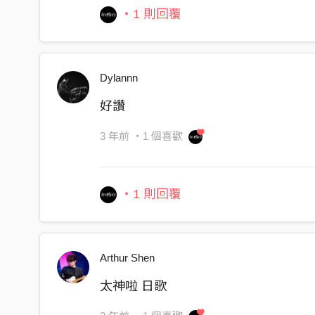
・1 則回覆
Dylannn
好讚
3 年前
・1 個喜歡
・1 則回覆
Arthur Shen
太神啦 日歌