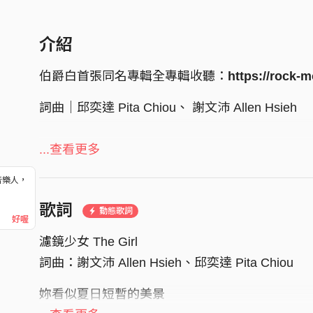
介紹
伯爵白首張同名專輯全專輯收聽：
https://rock-m
詞曲｜邱奕達 Pita Chiou、 謝文沛 Allen Hsieh
製作人 Producer｜林揮斌 Bean​
...查看更多
音樂人，
編曲 Music Arranger｜伯爵白 Earl Blanc​
！
歌詞
動態歌詞
好喔
電吉他 Electric Guitar｜謝文沛 Allen Hsieh​、吳佳
濾鏡少女 The Girl
​電貝斯 Electric Bass｜吳佳祐 Peter Wu、謝文沛 Al
詞曲：謝文沛 Allen Hsieh、邱奕達 Pita Chiou
⿎ Drums｜鍾秉翰 Anthony Chung​
妳看似夏⽇短暫的美景
合成器 Synthesizer｜邱奕達 Pita Chiou、謝文沛 All