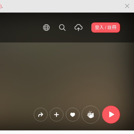
)
.
登入 / 註冊