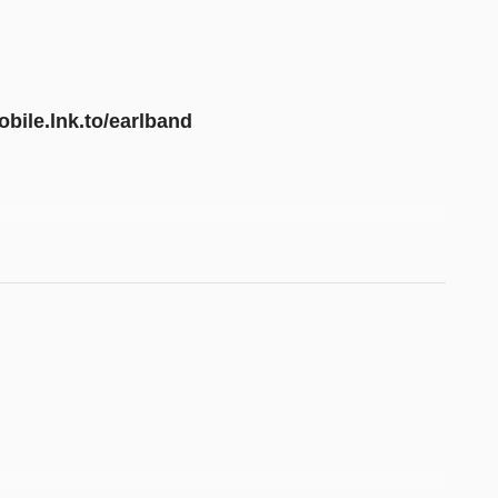
obile.lnk.to/earlband
祐 Peter Wu
len Hsieh
en Hsieh​