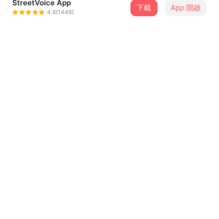
StreetVoice App
下載
App 開啟
伯爵白 Earl Blanc
4.8(1446)
＋ 追蹤
@EarlBlanc
介紹
小時都會期待著長大後要做些什麼，然而逢蛻變之時，面臨
行為與心態之動盪和無法平衡的憂鬱，我們又該如何面對？
只能試著把白色襯衫燙平。
Vocal : 奕達
...查看更多
Guitar : 文沛
Guitar : 甲祐
歌詞
Bass : 甲祐 奕達
Synthesizer：柏禕
詞曲: 邱奕達
Drums : 阿鍾