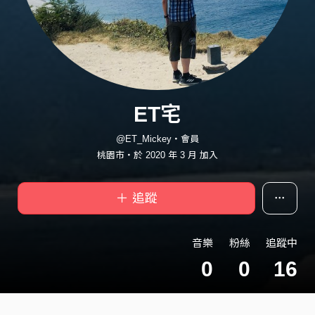
ET宅
@ET_Mickey・會員
桃園市・於 2020 年 3 月 加入
＋ 追蹤
音樂
粉絲
追蹤中
0
0
16