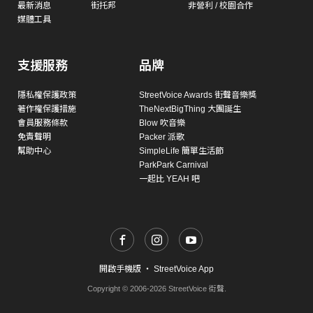
最新消息
街托邦
非營利 / 校園合作
媒體工具
支援服務
品牌
隱私權保護政策
StreetVoice Awards 街聲音樂獎
著作權保護措施
TheNextBigThing 大團誕生
會員服務條款
Blow 吹音樂
免責聲明
Packer 派歌
幫助中心
SimpleLife 簡單生活節
ParkPark Carnival
一起比 YEAH 吧
開啟手機版
・
StreetVoice App
Copyright © 2006-2026 StreetVoice 街聲.