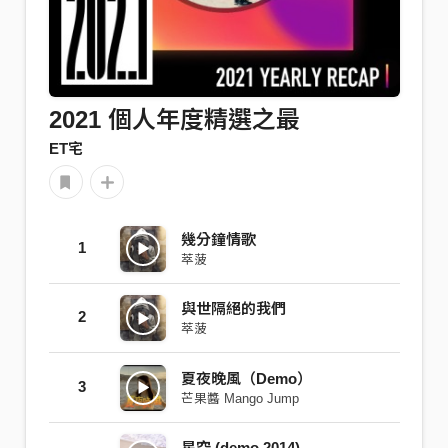
2021 個人年度精選之最
ET宅
幾分鐘情歌
1
萃菠
與世隔絕的我們
2
萃菠
夏夜晚風（Demo）
3
芒果醬 Mango Jump
星空 (demo 2014)