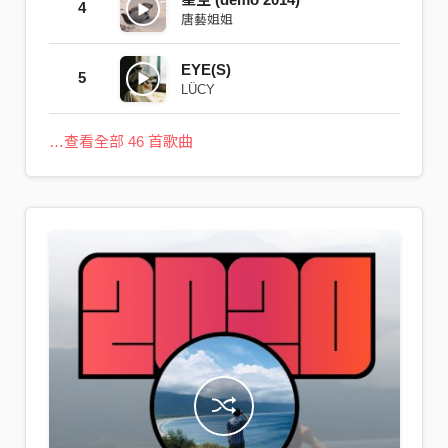
4
唐藝姐姐
EYE(S)
5
LÜCY
…查看全部 46 首歌曲