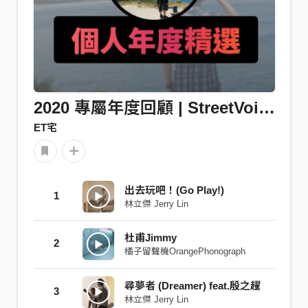
2020 專屬年度回顧 | StreetVoice 街聲
ET宅
出去玩吧！(Go Play!)
1
林立傑 Jerry Lin
杜甫Jimmy
2
橘子留聲機OrangePhonograph
尋夢者 (Dreamer) feat.殷之趯
3
林立傑 Jerry Lin