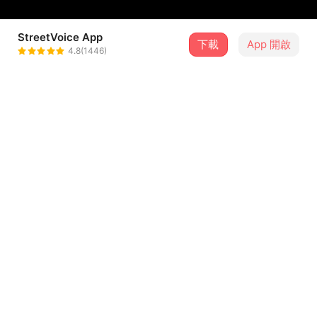
StreetVoice App
下載
App 開啟
鳄梨帕克
4.8(1446)
＋ 追蹤
@EP2021
介紹
大概每个人的心中，都有一片无限辽阔的海域，拨开云雾的
干扰，能看到一片充满魔力的群岛。
你的魔力岛上，藏着什么样的珍宝呢？
...查看更多
此刻，Early Park鳄梨帕克的成员们，正围坐在桌边，望着
水晶球出神——这是他们存放魔力岛的神秘道具，也是保存
着他们的童心与天真的玻璃罩。
曲目（10）