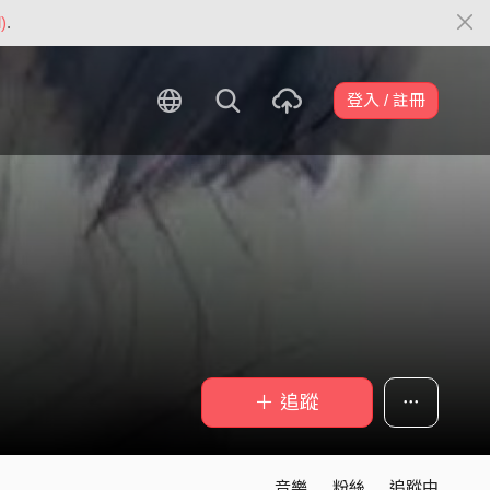
)
.
登入 / 註冊
＋ 追蹤
音樂
粉絲
追蹤中