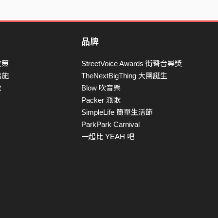
品牌
政策
StreetVoice Awards 街聲音樂獎
措施
TheNextBigThing 大團誕生
款
Blow 吹音樂
Packer 派歌
SimpleLife 簡單生活節
ParkPark Carnival
一起比 YEAH 吧