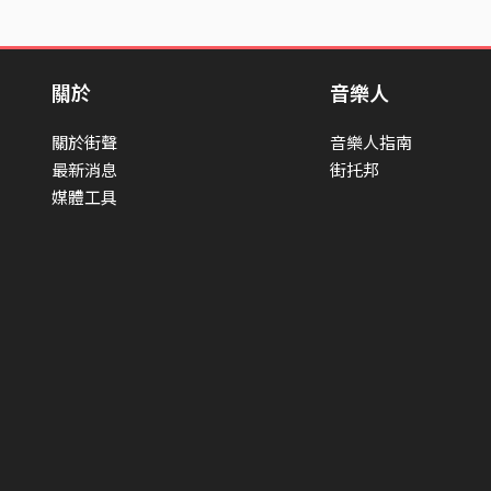
關於
音樂人
關於街聲
音樂人指南
最新消息
街托邦
媒體工具