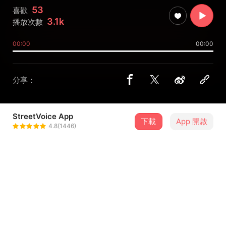
53
喜歡
3.1k
播放次數
00:00
00:00
分享：
StreetVoice App
下載
App 開啟
DrunkMonk 撞克茫客
4.8(1446)
＋ 追蹤
@Ducksuslu
介紹
回到日落時刻，勾起過去愛情的憂傷和沉重。