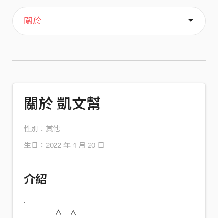
主頁
音樂
喜歡
關於
關於 凱文幫
性別：其他
生日：2022 年 4 月 20 日
介紹
.
∧＿∧