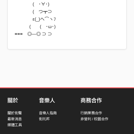
( ･∀･)
( つ┳⊃
ε(_)へ⌒ヽﾌ
( ( ･ω･)
≡≡≡ ◎―◎ ⊃ ⊃
關於
音樂人
商務合作
關於街聲
音樂人指南
行銷業務合作
最新消息
街托邦
非營利 / 校園合作
媒體工具