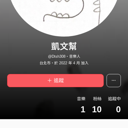
凱文幫
@Dtsh308・音樂人
台北市・於 2022 年 4 月 加入
＋ 追蹤
音樂
粉絲
追蹤中
1
10
0