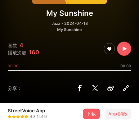
My Sunshine
Jazz
・2024-04-18
My Sunshine
4
喜歡
160
播放次數
00:00
00:00
分享：
StreetVoice App
下載
App 開啟
Asta
4.8(1446)
＋ 追蹤
@Dovecote