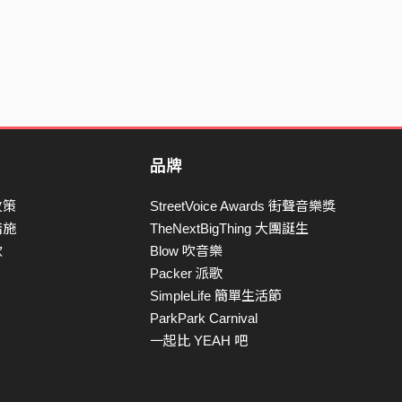
品牌
政策
StreetVoice Awards 街聲音樂獎
措施
TheNextBigThing 大團誕生
款
Blow 吹音樂
Packer 派歌
SimpleLife 簡單生活節
ParkPark Carnival
一起比 YEAH 吧