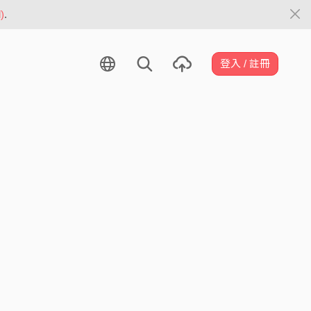
)
.
登入 / 註冊