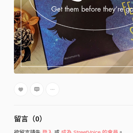
留言（
0
）
欲留言請先
登入
或
成為 StreetVoice 的會員
。