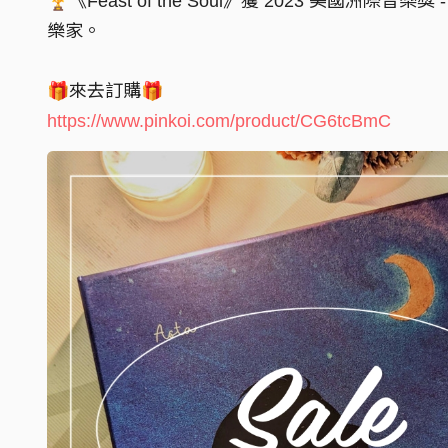
🏆《Feast of the Soul》獲 2023 美國洲際
樂家。
🎁來去訂購🎁
https://www.pinkoi.com/product/CG6tcBmC