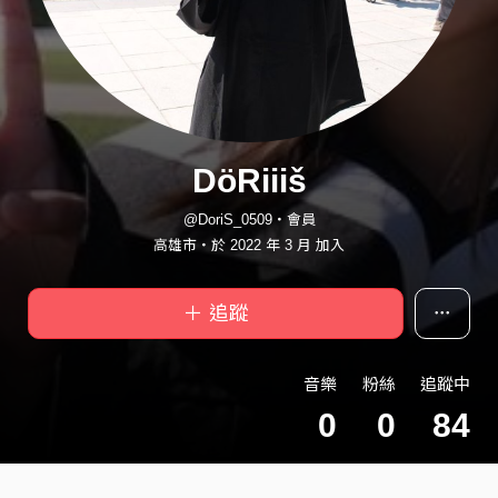
DöRiiiš
@DoriS_0509・會員
高雄市・於 2022 年 3 月 加入
＋ 追蹤
音樂
粉絲
追蹤中
0
0
84