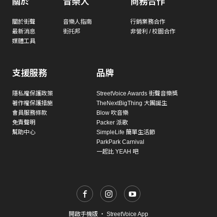
關於
音樂人
商務合作
關於街聲
音樂人指南
行銷業務合作
最新消息
街托邦
非營利 / 校園合作
媒體工具
支援服務
品牌
隱私權保護政策
StreetVoice Awards 街聲音樂獎
著作權保護措施
TheNextBigThing 大團誕生
會員服務條款
Blow 吹音樂
免責聲明
Packer 派歌
幫助中心
SimpleLife 簡單生活節
ParkPark Carnival
一起比 YEAH 吧
開啟手機版
・
StreetVoice App