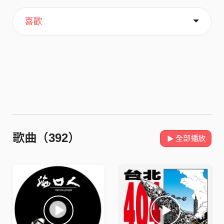
主頁
關於
喜歡
歌曲（392）
全部播放